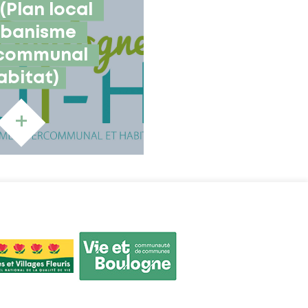
(Plan local 
rbanisme 
communal 
abitat)
+