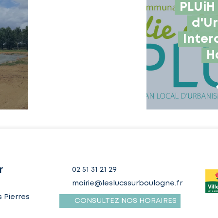
PLUiH 
d'U
Inter
H
r
02 51 31 21 29
mairie@leslucssurboulogne.fr
 Pierres
CONSULTEZ NOS HORAIRES