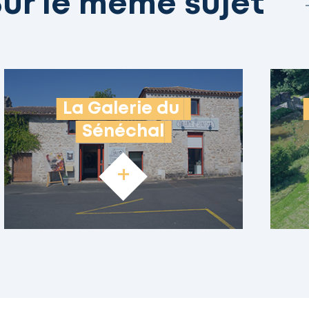
ur le même sujet
La Galerie du 
Sénéchal
+