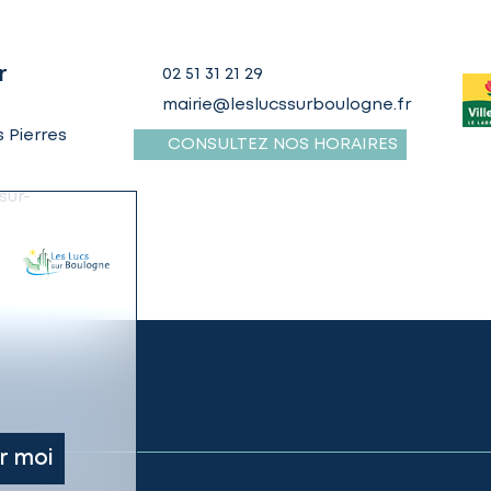
r
02 51 31 21 29
mairie@leslucssurboulogne.fr
 Pierres
CONSULTEZ NOS HORAIRES
sur-
r moi