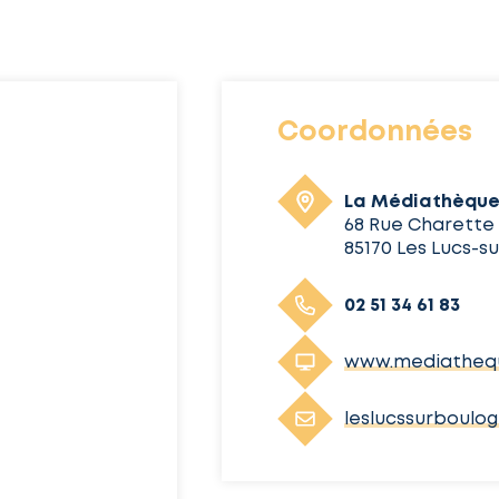
Coordonnées
La Médiathèqu
68 Rue Charette
85170 Les Lucs-s
02 51 34 61 83
www.mediathequ
leslucssurboulo