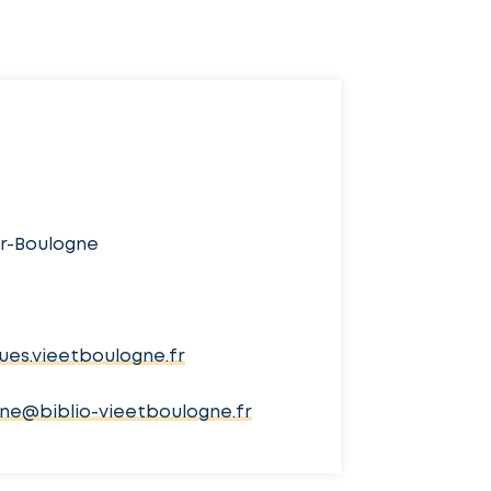
e
ur-Boulogne
es.vieetboulogne.fr
gne@biblio-vieetboulogne.fr