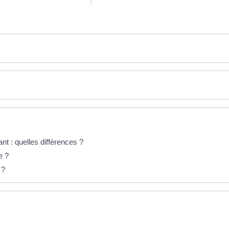
t : quelles différences ?
e ?
 ?