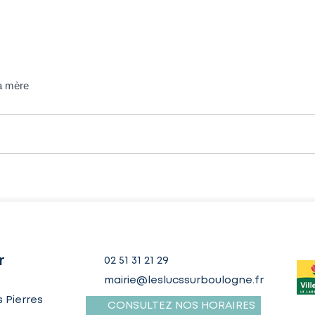
sa mère
r
02 51 31 21 29
mairie@leslucssurboulogne.fr
 Pierres
CONSULTEZ NOS HORAIRES