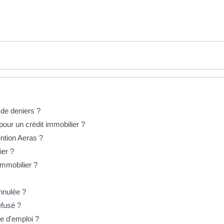
 de deniers ?
our un crédit immobilier ?
ention Aeras ?
ier ?
immobilier ?
annulée ?
efusé ?
e d'emploi ?