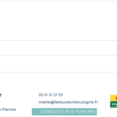
r
02 51 31 21 29
mairie@leslucssurboulogne.fr
 Pierres
CONSULTEZ NOS HORAIRES