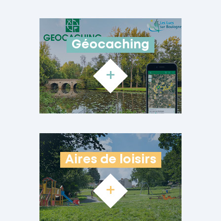
Géocaching
+
Aires de loisirs
+