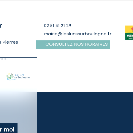
r
02 51 31 21 29
mairie@leslucssurboulogne.fr
 Pierres
CONSULTEZ NOS HORAIRES
sur-
r moi