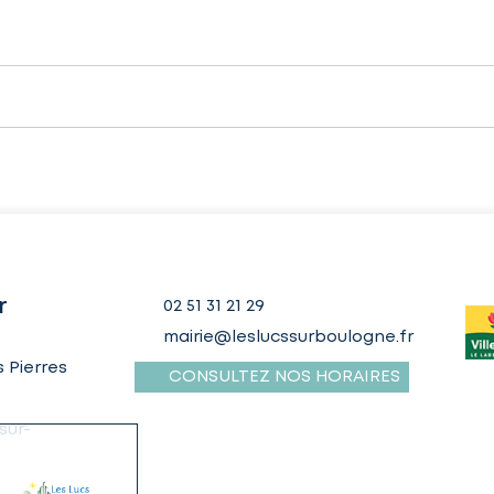
r
02 51 31 21 29
mairie@leslucssurboulogne.fr
 Pierres
CONSULTEZ NOS HORAIRES
sur-