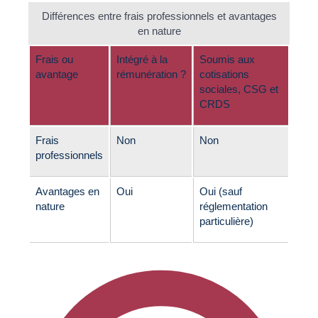
Différences entre frais professionnels et avantages
en nature
Frais ou
Intégré à la
Soumis aux
avantage
rémunération ?
cotisations
sociales, CSG et
CRDS
Frais
Non
Non
professionnels
Avantages en
Oui
Oui (sauf
nature
réglementation
particulière)