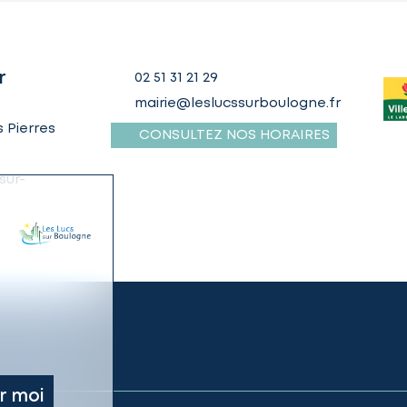
r
02 51 31 21 29
mairie@leslucssurboulogne.fr
 Pierres
CONSULTEZ NOS HORAIRES
sur-
r moi