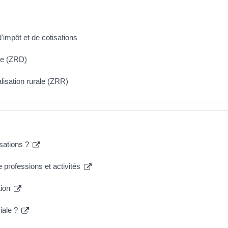
impôt et de cotisations
se (ZRD)
lisation rurale (ZRR)
isations ?
 professions et activités
tion
iale ?