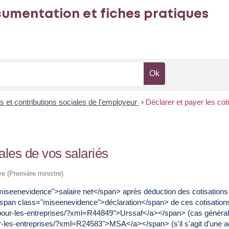
umentation et fiches pratiques
s et contributions sociales de l'employeur
Déclarer et payer les cot
>
iales de vos salariés
ive (Première ministre)
"miseenevidence">salaire net</span> après déduction des cotisations e
span class="miseenevidence">déclaration</span> de ces cotisation
pour-les-entreprises/?xml=R44849">Urssaf</a></span> (cas généra
les-entreprises/?xml=R24583">MSA</a></span> (s'il s'agit d'une acti